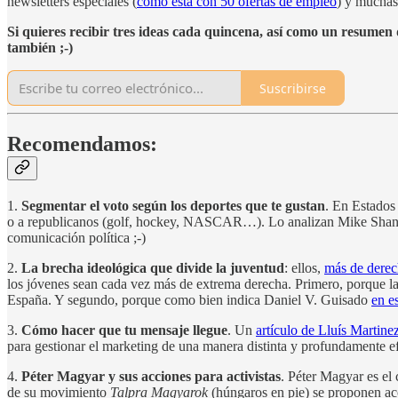
newsletters especiales (
como esta con 50 ofertas de empleo
) y muchas
Si quieres recibir tres ideas cada quincena, así como un resumen d
también ;-)
Suscribirse
Recomendamos:
1.
Segmentar el voto según los deportes que te gustan
. En Estados
o a republicanos (golf, hockey, NASCAR…). Lo analizan Mike Shann
comunicación política ;-)
2.
La brecha ideológica que divide la juventud
: ellos,
más de derec
los jóvenes sean cada vez más de extrema derecha. Primero, porque l
España. Y segundo, porque como bien indica Daniel V. Guisado
en e
3.
Cómo hacer que tu mensaje llegue
. Un
artículo de Lluís Martine
para gestionar el marketing de una manera distinta y profundamente e
4.
Péter Magyar y sus acciones para activistas
. Péter Magyar es el
de su movimiento
Talpra Magyarok
(húngaros en pie) se proponen acc