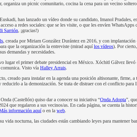
, organiza un picnic comunitario, cocina la cena para un vecino soltero
 Euskadi, han lanzado un vídeo donde su candidato, Imanol Pradales, e
 acceso a redes sociales: que se les visite, o que les envíen WhatsApps
di Sarrión
, ¡gracias!)
ls
, creada por Miriam González Durántez en 2016, y con implantación 
ara que la organización la entreviste (mirad aquí
los vídeos
). Por ciert
sus demandas y necesidades.
uvo lugar el primer debate presidencial en México. Xóchitl Gálvez llevó
o comunica. Visto vía
Halley Arrais
.
icto, creado para instalar en la agenda una posición altisonante, firme, 
y reducirlo a la demonización. Se trata de distraer con el conflicto par
 Onda (Castellón) quiso dar a conocer su iniciativa “
Onda Adopta
”, qu
024 que regalaron a sus vecinos/as. En cada página, se cuenta la histor
Más información aquí
o en la
web
.
 su vida nocturna, las ciudades están cambiando leyes para mantener bar