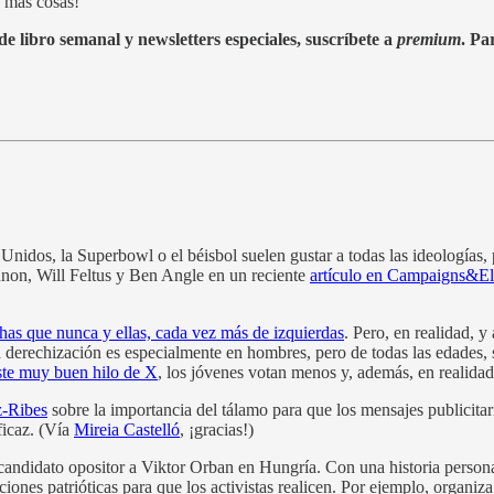
 más cosas!
e libro semanal y newsletters especiales, suscríbete a
premium
. Pa
 Unidos, la Superbowl o el béisbol suelen gustar a todas las ideologías
on, Will Feltus y Ben Angle en un reciente
artículo en Campaigns&El
has que nunca y ellas, cada vez más de izquierdas
. Pero, en realidad, y
a derechización es especialmente en hombres, pero de todas las edades
ste muy buen hilo de X
, los jóvenes votan menos y, además, en realida
z-Ribes
sobre la importancia del tálamo para que los mensajes publicitar
ficaz. (Vía
Mireia Castelló
, ¡gracias!)
 candidato opositor a Viktor Orban en Hungría. Con una historia persona
iones patrióticas para que los activistas realicen. Por ejemplo, organi