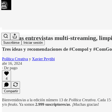
#13: Las entrevistas multi-streaming, limpi
Suscribirse
Iniciar sesión
Tres ideas y recomendaciones de #Compol y #ComG
Política Creativa
y
Xavier Peytibi
abr 16, 2024
∙ De pago
4
Compartir
Bienvenidos/as a la edición número 13 de
Política Creativa
. Cada 15 
y/o
freaks
. Ya somos
2.999 suscriptores/as
. ¡Muchas gracias!