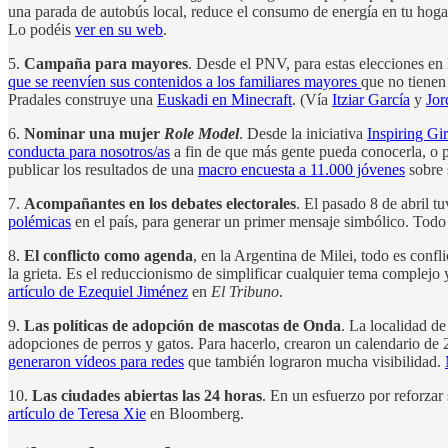
una parada de autobús local, reduce el consumo de energía en tu hogar
Lo podéis
ver en su web
.
5.
Campaña para mayores
. Desde el PNV, para estas elecciones en
que se reenvíen sus contenidos a los familiares mayores
que no tienen
Pradales construye una
Euskadi en Minecraft
. (Vía
Itziar García
y
Jor
6.
Nominar una mujer
Role Model
. Desde la iniciativa
Inspiring Gir
conducta para nosotros/as
a fin de que más gente pueda conocerla, o p
publicar los resultados de una
macro encuesta a 11.000 jóvenes
sobre 
7.
Acompañantes en los debates electorales
. El pasado 8 de abril t
polémicas
en el país, para generar un primer mensaje simbólico. Tod
8.
El conflicto como agenda
, en la Argentina de Milei, todo es confl
la grieta. Es el reduccionismo de simplificar cualquier tema complejo 
artículo de Ezequiel Jiménez
en
El Tribuno
.
9.
Las políticas de adopción de mascotas de Onda
. La localidad de
adopciones de perros y gatos. Para hacerlo, crearon un calendario de 2
generaron vídeos para redes
que también lograron mucha visibilidad.
10.
Las ciudades abiertas las 24 horas
. En un esfuerzo por reforzar
artículo de Teresa Xie
en Bloomberg.