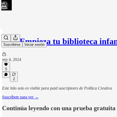
#22: Empieza tu biblioteca infa
Suscribirse
Iniciar sesión
sep 4, 2024
5
2
Este hilo solo es visible para paid suscriptores de Política Creativa
Suscríbete para ver →
Continúa leyendo con una prueba gratuita 