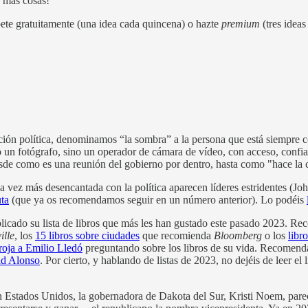
 más cosas!
bete gratuitamente (una idea cada quincena) o hazte
premium
(tres idea
ión política, denominamos “la sombra” a la persona que está siempre con
o un fotógrafo, sino un operador de cámara de vídeo, con acceso, confi
sde como es una reunión del gobierno por dentro, hasta como "hace la
a vez más desencantada con la política aparecen líderes estridentes (J
ta
(que ya os recomendamos seguir en un número anterior). Lo podéis
icado su lista de libros que más les han gustado este pasado 2023. Re
ille
, los
15 libros sobre ciudades
que recomienda
Bloomberg
o los
libr
roja a Emilio Lledó
preguntando sobre los libros de su vida. Recomenda
d Alonso
. Por cierto, y hablando de listas de 2023, no dejéis de leer el
n Estados Unidos, la gobernadora de Dakota del Sur, Kristi Noem, parece