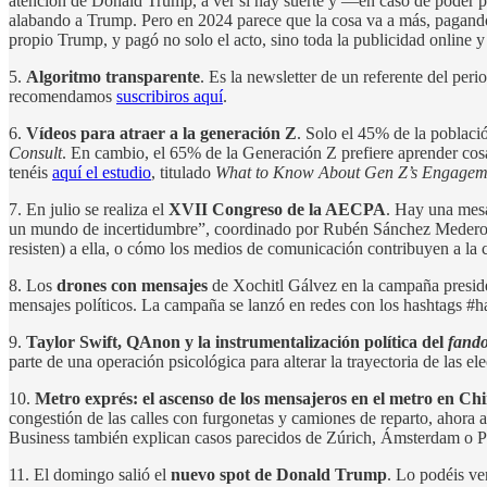
atención de Donald Trump, a ver si hay suerte y —en caso de poder p
alabando a Trump. Pero en 2024 parece que la cosa va a más, pagando
propio Trump, y pagó no solo el acto, sino toda la publicidad onlin
5.
Algoritmo transparente
. Es la newsletter de un referente del per
recomendamos
suscribiros aquí
.
6.
Vídeos para atraer a la generación Z
. Solo el 45% de la poblaci
Consult
. En cambio, el 65% de la Generación Z prefiere aprender cosas
tenéis
aquí el estudio
, titulado
What to Know About Gen Z’s Engageme
7. En julio se realiza el
XVII Congreso de la AECPA
. Hay una mes
un mundo de incertidumbre”, coordinado por Rubén Sánchez Medero y R
resisten) a ella, o cómo los medios de comunicación contribuyen a la 
8. Los
drones con mensajes
de Xochitl Gálvez en la campaña preside
mensajes políticos. La campaña se lanzó en redes con los hashtag
9.
Taylor Swift, QAnon y la instrumentalización política del
fand
parte de una operación psicológica para alterar la trayectoria de la
10.
Metro exprés: el ascenso de los mensajeros en el metro en Ch
congestión de las calles con furgonetas y camiones de reparto, ahora 
Business también explican casos parecidos de Zúrich, Ámsterdam o P
11. El domingo salió el
nuevo spot de Donald Trump
. Lo podéis v