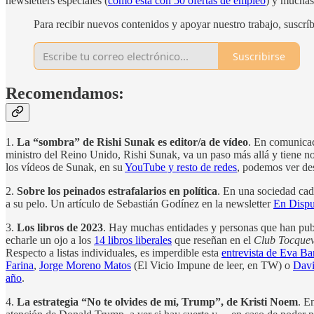
newsletters especiales (
como esta con 50 ofertas de empleo
) y muchas
Para recibir nuevos contenidos y apoyar nuestro trabajo, suscrí
Suscribirse
Recomendamos:
1.
La “sombra” de Rishi Sunak es editor/a de vídeo
. En comunicac
ministro del Reino Unido, Rishi Sunak, va un paso más allá y tiene n
los vídeos de Sunak, en su
YouTube y resto de redes
, podemos ver de
2.
Sobre los peinados estrafalarios en política
. En una sociedad cad
a su pelo. Un artículo de Sebastián Godínez en la newsletter
En Dispu
3.
Los libros de 2023
. Hay muchas entidades y personas que han publ
echarle un ojo a los
14 libros liberales
que reseñan en el
Club Tocquev
Respecto a listas individuales, es imperdible esta
entrevista de Eva Ba
Farina
,
Jorge Moreno Matos
(El Vicio Impune de leer, en TW) o
Davi
año
.
4.
La estrategia “No te olvides de mí, Trump”, de Kristi Noem
. E