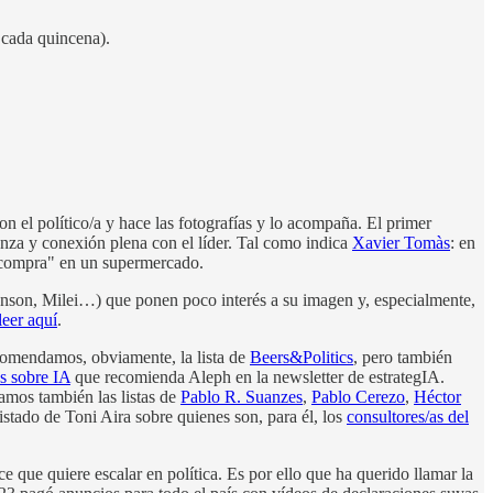
s cada quincena).
 el político/a y hace las fotografías y lo acompaña. El primer
anza y conexión plena con el líder. Tal como indica
Xavier Tomàs
: en
 compra" en un supermercado.
ohnson, Milei…) que ponen poco interés a su imagen y, especialmente,
leer aquí
.
comendamos, obviamente, la lista de
Beers&Politics
, pero también
os sobre IA
que recomienda Aleph en la newsletter de estrategIA.
mos también las listas de
Pablo R. Suanzes
,
Pablo Cerezo
,
Héctor
 listado de Toni Aira sobre quienes son, para él, los
consultores/as del
 que quiere escalar en política. Es por ello que ha querido llamar la