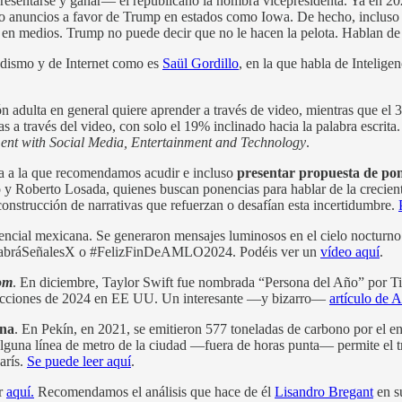
resentarse y ganar— el republicano la nombra vicepresidenta. Ya en 20
 anuncios a favor de Trump en estados como Iowa. De hecho, incluso or
e y en medios. Trump no puede decir que no le hacen la pelota. Hablan 
iodismo y de Internet como es
Saül Gordillo
, en la que habla de Intelige
ón adulta en general quiere aprender a través de video, mientras que el 
 a través del video, con solo el 19% inclinado hacia la palabra escrita
nt with Social Media, Entertainment and Technology
.
a a la que recomendamos acudir e incluso
presentar propuesta de po
oberto Losada, quienes buscan ponencias para hablar de la creciente 
construcción de narrativas que refuerzan o desafían esta incertidumbre.
ncial mexicana. Se generaron mensajes luminosos en el cielo nocturno 
s #habráSeñalesX o #FelizFinDeAMLO2024. Podéis ver un
vídeo aquí
.
om
. En diciembre, Taylor Swift fue nombrada “Persona del Año” por T
s elecciones de 2024 en EE UU. Un interesante —y bizarro—
artículo de 
ina
. En Pekín, en 2021, se emitieron 577 toneladas de carbono por el en
alguna línea de metro de la ciudad —fuera de horas punta— permite el tr
arís.
Se puede leer aquí
.
er
aquí.
Recomendamos el análisis que hace de él
Lisandro Bregant
en s