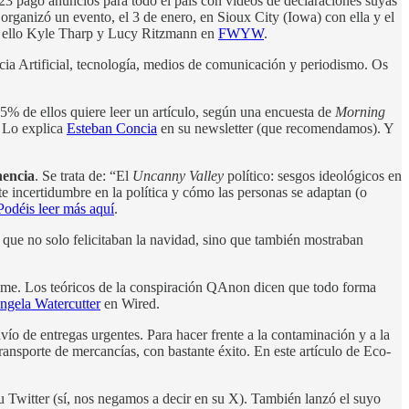
23 pagó anuncios para todo el país con vídeos de declaraciones suyas
ganizó un evento, el 3 de enero, en Sioux City (Iowa) con ella y el
de ello Kyle Tharp y Lucy Ritzmann en
FWYW
.
ncia Artificial, tecnología, medios de comunicación y periodismo. Os
35% de ellos quiere leer un artículo, según una encuesta de
Morning
. Lo explica
Esteban Concia
en su newsletter (que recomendamos). Y
nencia
. Se trata de: “El
Uncanny Valley
político: sesgos ideológicos en
incertidumbre en la política y cómo las personas se adaptan (o
Podéis leer más aquí
.
que no solo felicitaban la navidad, sino que también mostraban
ime. Los teóricos de la conspiración QAnon dicen que todo forma
Angela Watercutter
en Wired.
vío de entregas urgentes. Para hacer frente a la contaminación y a la
ansporte de mercancías, con bastante éxito. En este artículo de Eco-
u Twitter (sí, nos negamos a decir en su X). También lanzó el suyo