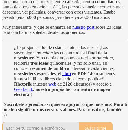
funcionan como una mezcla entre cafetería, centro comunitario y
punto de apoyo emocional. Allí, las personas pueden comer ramen,
descansar, ver películas, conversar con otros visitantes. Estaba
pevisto para 5.000 personas, pero tiene ya 20.000 usuarios.
Muy interesante, y que se enmarca en
nuestro post
sobre 23 ideas
para combatir la soledad desde los gobiernos.
¿Te preguntas dónde están las otras dos ideas? ¡Los
suscriptores
premium
las encontraréis
al final de la
newsletter
! Y recuerda que, como suscriptor
premium
,
recibirás
tres ideas
quincenales (y no solo una), así
como el
resumen de un libro
interesante cada viernes,
newsletters especiales
, el
libro
en
PDF
“40 resúmenes
imprescindibles: libros clave de la teoría política
”,
Rhetorik
(nuestra
web
de 2120 discursos)
y acceso a
GeoTactik
, nuestra propia herramienta de mapeo
electoral
!
¡Suscríbete a
premium
si quieres apoyar lo que hacemos! Para ti
pueden significar dos cervezas al mes. Para nosotros, también
;-)
Suscribirse