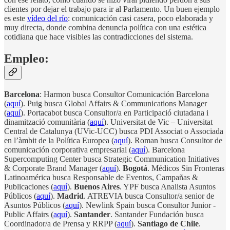
clientes por dejar el trabajo para ir al Parlamento. Un buen ejemplo
es este
vídeo del río
: comunicación casi casera, poco elaborada y
muy directa, donde combina denuncia política con una estética
cotidiana que hace visibles las contradicciones del sistema.
Empleo:
Barcelona
: Harmon busca Consultor Comunicación Barcelona
(
aquí
). Puig busca Global Affairs & Communications Manager
(
aquí
). Portacabot busca Consultor/a en Participació ciutadana i
dinamització comunitària (
aquí
). Universitat de Vic – Universitat
Central de Catalunya (UVic-UCC) busca PDI Associat o Associada
en l’àmbit de la Política Europea (
aquí
). Roman busca Consultor de
comunicación corporativa empresarial (
aquí
). Barcelona
Supercomputing Center busca Strategic Communication Initiatives
& Corporate Brand Manager (
aquí
).
Bogotá
. Médicos Sin Fronteras
Latinoamérica busca Responsable de Eventos, Campañas &
Publicaciones (
aquí
).
Buenos Aires
. YPF busca Analista Asuntos
Públicos (
aquí
).
Madrid
. ATREVIA busca Consultor/a senior de
Asuntos Públicos (
aquí
). Newlink Spain busca Consultor Junior -
Public Affairs (
aquí
).
Santander
. Santander Fundación busca
Coordinador/a de Prensa y RRPP (
aquí
).
Santiago de Chile
.