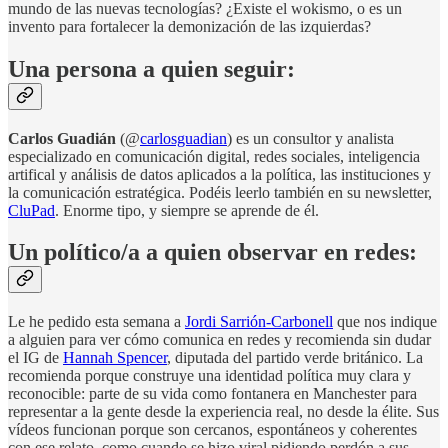
mundo de las nuevas tecnologías? ¿Existe el wokismo, o es un
invento para fortalecer la demonización de las izquierdas?
Una persona a quien seguir:
Carlos Guadián
(@
carlosguadian
)
es un consultor y analista
especializado en comunicación digital, redes sociales, inteligencia
artifical y análisis de datos aplicados a la política, las instituciones y
la comunicación estratégica. Podéis leerlo también en su newsletter,
CluPad
. Enorme tipo, y siempre se aprende de él.
Un político/a a quien observar en redes:
Le he pedido esta semana a
Jordi Sarrión-Carbonell
que nos indique
a alguien para ver cómo comunica en redes y recomienda sin dudar
el IG de
Hannah Spencer
, diputada del partido verde británico. La
recomienda porque construye una identidad política muy clara y
reconocible: parte de su vida como fontanera en Manchester para
representar a la gente desde la experiencia real, no desde la élite. Sus
vídeos funcionan porque son cercanos, espontáneos y coherentes
con ese relato, como cuando se hizo viral pidiendo perdón a sus