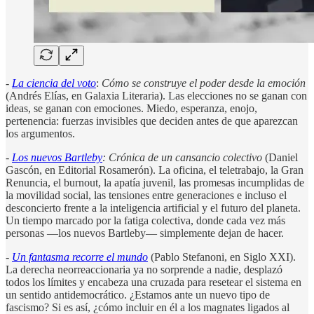
-
La ciencia del voto
:
Cómo se construye el poder desde la emoción
(Andrés Elías, en Galaxia Literaria). Las elecciones no se ganan con
ideas, se ganan con emociones. Miedo, esperanza, enojo,
pertenencia: fuerzas invisibles que deciden antes de que aparezcan
los argumentos.
-
Los nuevos Bartleby
: Crónica de un cansancio colectivo
(Daniel
Gascón, en Editorial Rosamerón). La oficina, el teletrabajo, la Gran
Renuncia, el burnout, la apatía juvenil, las promesas incumplidas de
la movilidad social, las tensiones entre generaciones e incluso el
desconcierto frente a la inteligencia artificial y el futuro del planeta.
Un tiempo marcado por la fatiga colectiva, donde cada vez más
personas ―los nuevos Bartleby― simplemente dejan de hacer.
-
Un fantasma recorre el mundo
(Pablo Stefanoni, en Siglo XXI).
La derecha neorreaccionaria ya no sorprende a nadie, desplazó
todos los límites y encabeza una cruzada para resetear el sistema en
un sentido antidemocrático. ¿Estamos ante un nuevo tipo de
fascismo? Si es así, ¿cómo incluir en él a los magnates ligados al