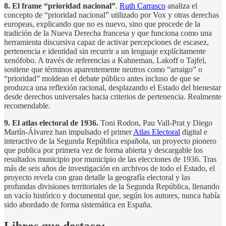
8. El frame “prioridad nacional”
.
Ruth Carrasco
analiza el
concepto de “prioridad nacional” utilizado por Vox y otras derechas
europeas, explicando que no es nuevo, sino que procede de la
tradición de la Nueva Derecha francesa y que funciona como una
herramienta discursiva capaz de activar percepciones de escasez,
pertenencia e identidad sin recurrir a un lenguaje explícitamente
xenófobo. A través de referencias a Kahneman, Lakoff o Tajfel,
sostiene que términos aparentemente neutros como “arraigo” o
“prioridad” moldean el debate público antes incluso de que se
produzca una reflexión racional, desplazando el Estado del bienestar
desde derechos universales hacia criterios de pertenencia. Realmente
recomendable.
9. El atlas electoral de 1936.
Toni Rodon, Pau Vall-Prat y Diego
Martín-Álvarez han impulsado el primer
Atlas Electoral
digital e
interactivo de la Segunda República española, un proyecto pionero
que publica por primera vez de forma abierta y descargable los
resultados municipio por municipio de las elecciones de 1936. Tras
más de seis años de investigación en archivos de todo el Estado, el
proyecto revela con gran detalle la geografía electoral y las
profundas divisiones territoriales de la Segunda República, llenando
un vacío histórico y documental que, según los autores, nunca había
sido abordado de forma sistemática en España.
Libros que destaco: