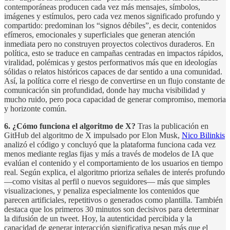
contemporáneas producen cada vez más mensajes, símbolos,
imágenes y estímulos, pero cada vez menos significado profundo y
compartido: predominan los “signos débiles”, es decir, contenidos
efímeros, emocionales y superficiales que generan atención
inmediata pero no construyen proyectos colectivos duraderos. En
política, esto se traduce en campañas centradas en impactos rápidos,
viralidad, polémicas y gestos performativos más que en ideologías
sólidas o relatos históricos capaces de dar sentido a una comunidad.
Así, la política corre el riesgo de convertirse en un flujo constante de
comunicación sin profundidad, donde hay mucha visibilidad y
mucho ruido, pero poca capacidad de generar compromiso, memoria
y horizonte común.
6. ¿Cómo funciona el algoritmo de X?
Tras la publicación en
GitHub del algoritmo de X impulsado por Elon Musk,
Nico Bilinkis
analizó el código y concluyó que la plataforma funciona cada vez
menos mediante reglas fijas y más a través de modelos de IA que
evalúan el contenido y el comportamiento de los usuarios en tiempo
real. Según explica, el algoritmo prioriza señales de interés profundo
—como visitas al perfil o nuevos seguidores— más que simples
visualizaciones, y penaliza especialmente los contenidos que
parecen artificiales, repetitivos o generados como plantilla. También
destaca que los primeros 30 minutos son decisivos para determinar
la difusión de un tweet. Hoy, la autenticidad percibida y la
capacidad de generar interacción significativa pesan más que el