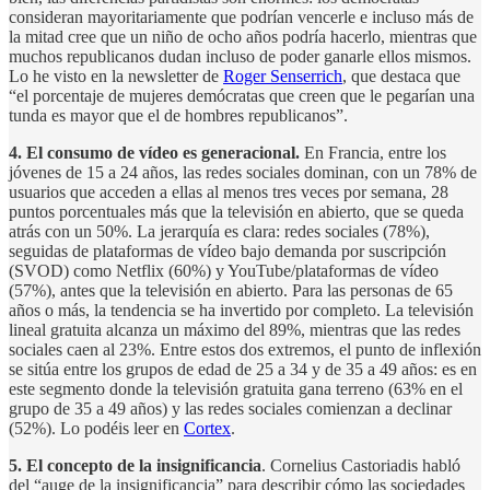
consideran mayoritariamente que podrían vencerle e incluso más de
la mitad cree que un niño de ocho años podría hacerlo, mientras que
muchos republicanos dudan incluso de poder ganarle ellos mismos.
Lo he visto en la newsletter de
Roger Senserrich
, que destaca que
“el porcentaje de mujeres demócratas que creen que le pegarían una
tunda es mayor que el de hombres republicanos”.
4.
El consumo de vídeo es generacional.
En Francia, entre los
jóvenes de 15 a 24 años, las redes sociales dominan, con un 78% de
usuarios que acceden a ellas al menos tres veces por semana, 28
puntos porcentuales más que la televisión en abierto, que se queda
atrás con un 50%. La jerarquía es clara: redes sociales (78%),
seguidas de plataformas de vídeo bajo demanda por suscripción
(SVOD) como Netflix (60%) y YouTube/plataformas de vídeo
(57%), antes que la televisión en abierto. Para las personas de 65
años o más, la tendencia se ha invertido por completo. La televisión
lineal gratuita alcanza un máximo del 89%, mientras que las redes
sociales caen al 23%. Entre estos dos extremos, el punto de inflexión
se sitúa entre los grupos de edad de 25 a 34 y de 35 a 49 años: es en
este segmento donde la televisión gratuita gana terreno (63% en el
grupo de 35 a 49 años) y las redes sociales comienzan a declinar
(52%). Lo podéis leer en
Cortex
.
5.
El concepto de la insignificancia
. Cornelius Castoriadis habló
del “auge de la insignificancia” para describir cómo las sociedades