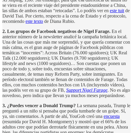
se viera en el reciente viaje del presidente estadounidense a China,
las sillas de ambos estaban “retocadas”. Lo podéis ver en
este tuit
de
David Tsai. Por cierto, respecto a la cena de Estado y el protocolo,
recomiendo
este texto
de Diana Rubio.
2. Los grupos de Facebook negativos de Nigel Farage.
En el
anterior número de la newsletter analicé la campaña británica local.
Una de las cosas que más me sorprendió, y que quería comentar con
más calma, es el gran auge de páginas de Facebook públicas con
temáticas “inocentes”: Across Britain (76.000 sguidores); UK Real
Talk (12.000 seguidores); UK Diaries (9.700 seguidores); UK
lifestyle and news (1000 seguidores)… Son cuentas que ponen un
poco de todo y, sobre todo, encuestas sobre situaciones,
casualmente, de temas muy Reform Party, sobre inmigrantes. En
período electoral también se llenan de contenidos de Farage. Todas
ellos, con muchos contenidos hechos con IA (incluyendo vídeos),
las podéis ver en su grupo de FB,
Support Nigel Farage
. No es algo
novedoso, pero indica que llevan ya muchos meses preparándose.
3. ¿Puedes vencer a Donald Trump?
La semana pasada, Trump le
preguntó a un niño si pensaba que podía tumbarle de un golpe. Sí,
ya, sin comentarios. A partir de ahí, YouGob creó una
encuesta
(resumida por David H. Montgomery) y mostró que el 66% de los
adultos cree que podrían derrotarle físicamente en una pelea. Ahora
bien, las diferencias partidistas son enormes: los demócratas