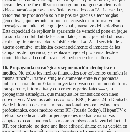
personales, que fue utilizado como guion para generar cientos de
vídeos narrados por avatares ficticios creados con IA. La escala y
velocidad de producción solo fue posible gracias a tecnologías
generativas, que permiten inundar el ecosistema informativo con
mensajes que imitan el lenguaje visual y narrativo del periodismo.
Esta capacidad de replicar la apariencia de veracidad pone en jaque
no solo la credibilidad de los candidatos, sino la posibilidad misma
de distinguir entre realidad y falsificación. La IA, al servicio de la
guerra cognitiva, multiplica exponencialmente el impacto de las
campañas de injerencia, y desplaza el eje del problema desde el
contenido hacia la confianza en el medio y en los sentidos.
10.
Propaganda estratégica y segmentación ideológica en
medios.
No todos los medios financiados por gobiernos cumplen la
misma función. Iriarte distingue claramente entre la diplomacia
pública —cuando un Estado proyecta su visión del mundo de forma
transparente, informativa y con criterios periodísticos— y la
propaganda estratégica, que manipula los contenidos con fines
subversivos. Mientras cadenas como la BBC, France 24 o Deutsche
Welle informan desde una mirada nacional pero con estándares
profesionales, otros medios como RT (Russia Today), HispanTV o
Telesur se dedican a alterar percepciones mediante narrativas
adaptadas a cada audiencia, sin compromisos con la verdad factual.
RT, por ejemplo, no tiene una línea editorial única: en su versión en
español, dirigida a públicos progresistas de España y América