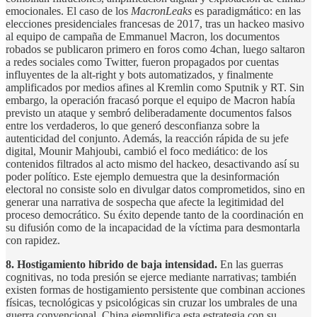
emocionales. El caso de los
MacronLeaks
es paradigmático: en las
elecciones presidenciales francesas de 2017, tras un hackeo masivo
al equipo de campaña de Emmanuel Macron, los documentos
robados se publicaron primero en foros como 4chan, luego saltaron
a redes sociales como Twitter, fueron propagados por cuentas
influyentes de la alt-right y bots automatizados, y finalmente
amplificados por medios afines al Kremlin como Sputnik y RT. Sin
embargo, la operación fracasó porque el equipo de Macron había
previsto un ataque y sembró deliberadamente documentos falsos
entre los verdaderos, lo que generó desconfianza sobre la
autenticidad del conjunto. Además, la reacción rápida de su jefe
digital, Mounir Mahjoubi, cambió el foco mediático: de los
contenidos filtrados al acto mismo del hackeo, desactivando así su
poder político. Este ejemplo demuestra que la desinformación
electoral no consiste solo en divulgar datos comprometidos, sino en
generar una narrativa de sospecha que afecte la legitimidad del
proceso democrático. Su éxito depende tanto de la coordinación en
su difusión como de la incapacidad de la víctima para desmontarla
con rapidez.
8. Hostigamiento híbrido de baja intensidad.
En las guerras
cognitivas, no toda presión se ejerce mediante narrativas; también
existen formas de hostigamiento persistente que combinan acciones
físicas, tecnológicas y psicológicas sin cruzar los umbrales de una
guerra convencional. China ejemplifica esta estrategia con su