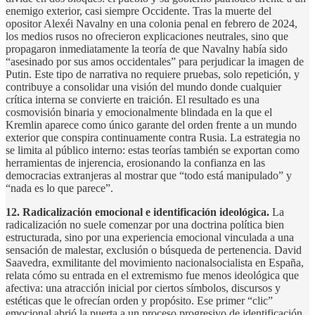
enemigo exterior, casi siempre Occidente. Tras la muerte del
opositor Alexéi Navalny en una colonia penal en febrero de 2024,
los medios rusos no ofrecieron explicaciones neutrales, sino que
propagaron inmediatamente la teoría de que Navalny había sido
“asesinado por sus amos occidentales” para perjudicar la imagen de
Putin. Este tipo de narrativa no requiere pruebas, solo repetición, y
contribuye a consolidar una visión del mundo donde cualquier
crítica interna se convierte en traición. El resultado es una
cosmovisión binaria y emocionalmente blindada en la que el
Kremlin aparece como único garante del orden frente a un mundo
exterior que conspira continuamente contra Rusia. La estrategia no
se limita al público interno: estas teorías también se exportan como
herramientas de injerencia, erosionando la confianza en las
democracias extranjeras al mostrar que “todo está manipulado” y
“nada es lo que parece”.
12. Radicalización emocional e identificación ideológica.
La
radicalización no suele comenzar por una doctrina política bien
estructurada, sino por una experiencia emocional vinculada a una
sensación de malestar, exclusión o búsqueda de pertenencia. David
Saavedra, exmilitante del movimiento nacionalsocialista en España,
relata cómo su entrada en el extremismo fue menos ideológica que
afectiva: una atracción inicial por ciertos símbolos, discursos y
estéticas que le ofrecían orden y propósito. Ese primer “clic”
emocional abrió la puerta a un proceso progresivo de identificación