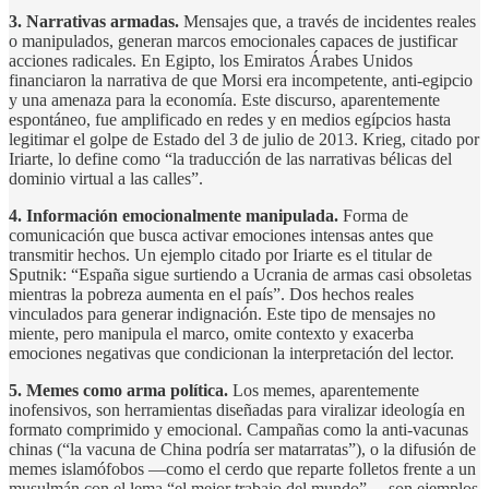
3. Narrativas armadas.
Mensajes que, a través de incidentes reales
o manipulados, generan marcos emocionales capaces de justificar
acciones radicales. En Egipto, los Emiratos Árabes Unidos
financiaron la narrativa de que Morsi era incompetente, anti-egipcio
y una amenaza para la economía. Este discurso, aparentemente
espontáneo, fue amplificado en redes y en medios egípcios hasta
legitimar el golpe de Estado del 3 de julio de 2013. Krieg, citado por
Iriarte, lo define como “la traducción de las narrativas bélicas del
dominio virtual a las calles”.
4. Información emocionalmente manipulada.
Forma de
comunicación que busca activar emociones intensas antes que
transmitir hechos. Un ejemplo citado por Iriarte es el titular de
Sputnik: “España sigue surtiendo a Ucrania de armas casi obsoletas
mientras la pobreza aumenta en el país”. Dos hechos reales
vinculados para generar indignación. Este tipo de mensajes no
miente, pero manipula el marco, omite contexto y exacerba
emociones negativas que condicionan la interpretación del lector.
5. Memes como arma política.
Los memes, aparentemente
inofensivos, son herramientas diseñadas para viralizar ideología en
formato comprimido y emocional. Campañas como la anti-vacunas
chinas (“la vacuna de China podría ser matarratas”), o la difusión de
memes islamófobos —como el cerdo que reparte folletos frente a un
musulmán con el lema “el mejor trabajo del mundo”— son ejemplos