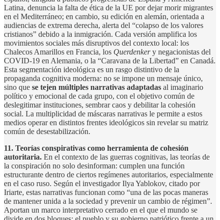
Latina, denuncia la falta de ética de la UE por dejar morir migrantes
en el Mediterráneo; en cambio, su edición en alemán, orientada a
audiencias de extrema derecha, alerta del “colapso de los valores
cristianos” debido a la inmigración. Cada versión amplifica los
movimientos sociales más disruptivos del contexto local: los
Chalecos Amarillos en Francia, los
Querdenker
y negacionistas del
COVID-19 en Alemania, o la “Caravana de la Libertad” en Canadá.
Esta segmentación ideológica es un rasgo distintivo de la
propaganda cognitiva moderna: no se impone un mensaje único,
sino que
se tejen múltiples narrativas adaptadas
al imaginario
político y emocional de cada grupo, con el objetivo común de
deslegitimar instituciones, sembrar caos y debilitar la cohesión
social. La multiplicidad de máscaras narrativas le permite a estos
medios operar en distintos frentes ideológicos sin revelar su matriz
común de desestabilización.
11. Teorías conspirativas como herramienta de cohesión
autoritaria.
En el contexto de las guerras cognitivas, las teorías de
la conspiración no solo desinforman: cumplen una función
estructurante dentro de ciertos regímenes autoritarios, especialmente
en el caso ruso. Según el investigador Ilya Yablokov, citado por
Iriarte, estas narrativas funcionan como “una de las pocas maneras
de mantener unida a la sociedad y prevenir un cambio de régimen”.
Aportan un marco interpretativo cerrado en el que el mundo se
divide en dos bloques: el pueblo y su gobierno patriótico frente a un