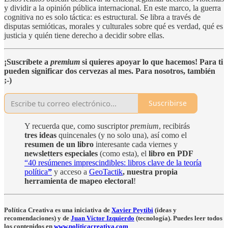
y dividir a la opinión pública internacional. En este marco, la guerra
cognitiva no es solo táctica: es estructural. Se libra a través de
disputas semióticas, morales y culturales sobre qué es verdad, qué es
justicia y quién tiene derecho a decidir sobre ellas.
¡Suscríbete a
premium
si quieres apoyar lo que hacemos! Para ti
pueden significar dos cervezas al mes. Para nosotros, también
;-)
Suscribirse
Y recuerda que, como suscriptor
premium
, recibirás
tres ideas
quincenales (y no solo una), así como el
resumen de un libro
interesante cada viernes y
newsletters especiales
(como esta), el
libro en PDF
“40 resúmenes imprescindibles: libros clave de la teoría
política
”
y acceso a
GeoTactik
, nuestra propia
herramienta de mapeo electoral
!
Política Creativa es una iniciativa de
Xavier Peytibi
(ideas y
recomendaciones) y de
Juan Víctor Izquierdo
(tecnología). Puedes leer todos
los contenidos en
www.politicacreativa.com