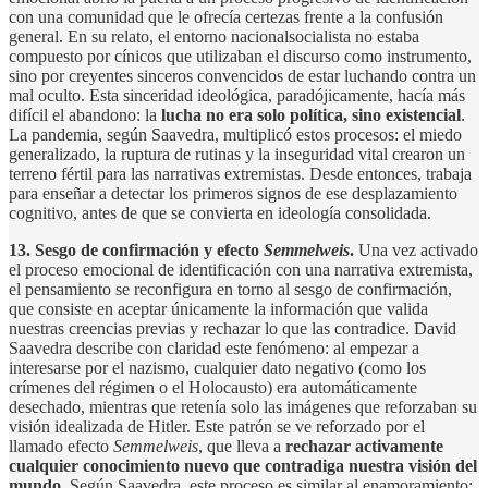
con una comunidad que le ofrecía certezas frente a la confusión
general. En su relato, el entorno nacionalsocialista no estaba
compuesto por cínicos que utilizaban el discurso como instrumento,
sino por creyentes sinceros convencidos de estar luchando contra un
mal oculto. Esta sinceridad ideológica, paradójicamente, hacía más
difícil el abandono: la
lucha no era solo política, sino existencial
.
La pandemia, según Saavedra, multiplicó estos procesos: el miedo
generalizado, la ruptura de rutinas y la inseguridad vital crearon un
terreno fértil para las narrativas extremistas. Desde entonces, trabaja
para enseñar a detectar los primeros signos de ese desplazamiento
cognitivo, antes de que se convierta en ideología consolidada.
13.
Sesgo de confirmación y efecto
Semmelweis
.
Una vez activado
el proceso emocional de identificación con una narrativa extremista,
el pensamiento se reconfigura en torno al sesgo de confirmación,
que consiste en aceptar únicamente la información que valida
nuestras creencias previas y rechazar lo que las contradice. David
Saavedra describe con claridad este fenómeno: al empezar a
interesarse por el nazismo, cualquier dato negativo (como los
crímenes del régimen o el Holocausto) era automáticamente
desechado, mientras que retenía solo las imágenes que reforzaban su
visión idealizada de Hitler. Este patrón se ve reforzado por el
llamado efecto
Semmelweis
, que lleva a
rechazar activamente
cualquier conocimiento nuevo que contradiga nuestra visión del
mundo
. Según Saavedra, este proceso es similar al enamoramiento: