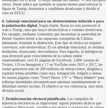
claros. Iriarte indica que también se usaron memes para reforzar la
figura de Trump, demonizar a candidatos demócratas y dividir el
voto en EEUU.
6.
Sabotaje emocional para un
abstencionismo inducido o para
la polarización digital.
Según Iriarte, Rusia no solo promovió el
voto a Trump, sino que buscó desincentivar a votantes demócratas.
Por ejemplo, mediante contenidos que mostraban la austeridad de
Bernie Sanders frente a las supuestas corruptelas de Clinton,
intentando fomentar la abstención. Este tipo de táctica no requiere
convencer, solo desmovilizar. Es un sabotaje emocional: se siembra
desilusión, desencanto, desconfianza. Para lograrlo, la Inteligencia
rusa demostró gran conocimiento de la cultura online
estadounidense: creó 81 páginas de Facebook, 3.800 cuentas de
Twitter, 133 en Instagram y 17 en YouTube entre 2015 y 2017, las
cuales generaron más de 200 millones de interacciones, dirigidas a
explotar temas sensibles como raza, inmigración, religión o armas.
Se usaron páginas como “Don't Shoot. US” o “Black Matters” para
inflamar identidades afroamericanas mientras simultáneamente se
difundían memes racistas. El objetivo no era coherencia, sino mera
división social.
7. Desinformación electoral planificada.
Las campañas de
injerencia electoral no se improvisan: siguen patrones tácticos que
combinan filtraciones, amplificación digital y explotación de climas