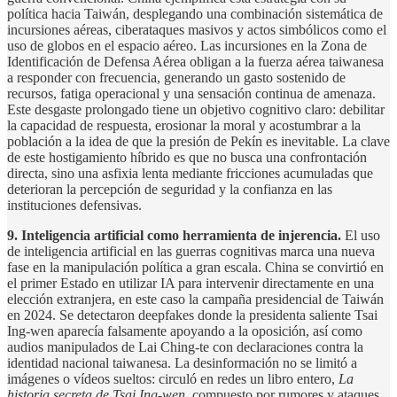
política hacia Taiwán, desplegando una combinación sistemática de
incursiones aéreas, ciberataques masivos y actos simbólicos como el
uso de globos en el espacio aéreo. Las incursiones en la Zona de
Identificación de Defensa Aérea obligan a la fuerza aérea taiwanesa
a responder con frecuencia, generando un gasto sostenido de
recursos, fatiga operacional y una sensación continua de amenaza.
Este desgaste prolongado tiene un objetivo cognitivo claro: debilitar
la capacidad de respuesta, erosionar la moral y acostumbrar a la
población a la idea de que la presión de Pekín es inevitable. La clave
de este hostigamiento híbrido es que no busca una confrontación
directa, sino una asfixia lenta mediante fricciones acumuladas que
deterioran la percepción de seguridad y la confianza en las
instituciones defensivas.
9.
Inteligencia artificial como herramienta de injerencia.
El uso
de inteligencia artificial en las guerras cognitivas marca una nueva
fase en la manipulación política a gran escala. China se convirtió en
el primer Estado en utilizar IA para intervenir directamente en una
elección extranjera, en este caso la campaña presidencial de Taiwán
en 2024. Se detectaron deepfakes donde la presidenta saliente Tsai
Ing-wen aparecía falsamente apoyando a la oposición, así como
audios manipulados de Lai Ching-te con declaraciones contra la
identidad nacional taiwanesa. La desinformación no se limitó a
imágenes o vídeos sueltos: circuló en redes un libro entero,
La
historia secreta de Tsai Ing-wen
, compuesto por rumores y ataques