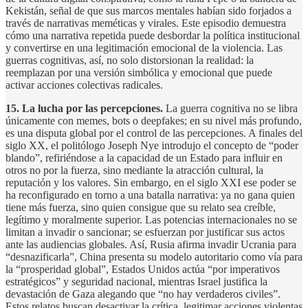
Kekistán, señal de que sus marcos mentales habían sido forjados a
través de narrativas meméticas y virales. Este episodio demuestra
cómo una narrativa repetida puede desbordar la política institucional
y convertirse en una legitimación emocional de la violencia. Las
guerras cognitivas, así, no solo distorsionan la realidad: la
reemplazan por una versión simbólica y emocional que puede
activar acciones colectivas radicales.
15. La lucha por las percepciones.
La guerra cognitiva no se libra
únicamente con memes, bots o deepfakes; en su nivel más profundo,
es una disputa global por el control de las percepciones. A finales del
siglo XX, el politólogo Joseph Nye introdujo el concepto de “poder
blando”, refiriéndose a la capacidad de un Estado para influir en
otros no por la fuerza, sino mediante la atracción cultural, la
reputación y los valores. Sin embargo, en el siglo XXI ese poder se
ha reconfigurado en torno a una batalla narrativa: ya no gana quien
tiene más fuerza, sino quien consigue que su relato sea creíble,
legítimo y moralmente superior. Las potencias internacionales no se
limitan a invadir o sancionar; se esfuerzan por justificar sus actos
ante las audiencias globales. Así, Rusia afirma invadir Ucrania para
“desnazificarla”, China presenta su modelo autoritario como vía para
la “prosperidad global”, Estados Unidos actúa “por imperativos
estratégicos” y seguridad nacional, mientras Israel justifica la
devastación de Gaza alegando que “no hay verdaderos civiles”.
Estos relatos buscan desactivar la crítica, legitimar acciones violentas