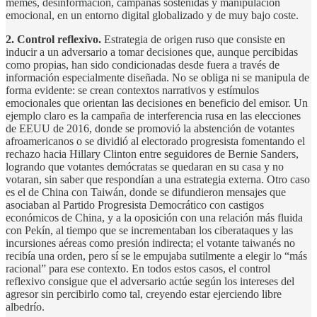
memes, desinformación, campañas sostenidas y manipulación
emocional, en un entorno digital globalizado y de muy bajo coste.
2. Control reflexivo.
Estrategia de origen ruso que consiste en
inducir a un adversario a tomar decisiones que, aunque percibidas
como propias, han sido condicionadas desde fuera a través de
información especialmente diseñada. No se obliga ni se manipula de
forma evidente: se crean contextos narrativos y estímulos
emocionales que orientan las decisiones en beneficio del emisor. Un
ejemplo claro es la campaña de interferencia rusa en las elecciones
de EEUU de 2016, donde se promovió la abstención de votantes
afroamericanos o se dividió al electorado progresista fomentando el
rechazo hacia Hillary Clinton entre seguidores de Bernie Sanders,
logrando que votantes demócratas se quedaran en su casa y no
votaran, sin saber que respondían a una estrategia externa. Otro caso
es el de China con Taiwán, donde se difundieron mensajes que
asociaban al Partido Progresista Democrático con castigos
económicos de China, y a la oposición con una relación más fluida
con Pekín, al tiempo que se incrementaban los ciberataques y las
incursiones aéreas como presión indirecta; el votante taiwanés no
recibía una orden, pero sí se le empujaba sutilmente a elegir lo “más
racional” para ese contexto. En todos estos casos, el control
reflexivo consigue que el adversario actúe según los intereses del
agresor sin percibirlo como tal, creyendo estar ejerciendo libre
albedrío.