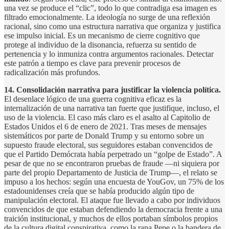
una vez se produce el “clic”, todo lo que contradiga esa imagen es
filtrado emocionalmente. La ideología no surge de una reflexión
racional, sino como una estructura narrativa que organiza y justifica
ese impulso inicial. Es un mecanismo de cierre cognitivo que
protege al individuo de la disonancia, refuerza su sentido de
pertenencia y lo inmuniza contra argumentos racionales. Detectar
este patrón a tiempo es clave para prevenir procesos de
radicalización más profundos.
14. Consolidación narrativa para justificar la violencia política.
El desenlace lógico de una guerra cognitiva eficaz es la
internalización de una narrativa tan fuerte que justifique, incluso, el
uso de la violencia. El caso más claro es el asalto al Capitolio de
Estados Unidos el 6 de enero de 2021. Tras meses de mensajes
sistemáticos por parte de Donald Trump y su entorno sobre un
supuesto fraude electoral, sus seguidores estaban convencidos de
que el Partido Demócrata había perpetrado un “golpe de Estado”. A
pesar de que no se encontraron pruebas de fraude —ni siquiera por
parte del propio Departamento de Justicia de Trump—, el relato se
impuso a los hechos: según una encuesta de YouGov, un 75% de los
estadounidenses creía que se había producido algún tipo de
manipulación electoral. El ataque fue llevado a cabo por individuos
convencidos de que estaban defendiendo la democracia frente a una
traición institucional, y muchos de ellos portaban símbolos propios
de la cultura digital conspirativa, como la rana Pepe o la bandera de