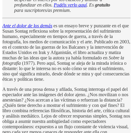
profundizar en ellos.
Podéis verlo aquí
. Es
gratuito
para suscriptores/as premium.
Ante el dolor de los demás
es un ensayo breve y punzante en el que
Susan Sontag reflexiona sobre la representación del sufrimiento
humano, especialmente en tiempos de guerra, a través de la
fotografía, los medios de comunicación y el arte. Publicado en 2003,
en el contexto de las guerras de los Balcanes y la intervención de
Estados Unidos en Irak y Afganistán, el libro actualiza y matiza
muchas de las ideas que la autora ya había formulado en
Sobre la
fotografía
(1977). Pero aquí, Sontag se aleja de la mirada irónica o
distante: lo que le interesa no es solo cómo se mira el sufrimiento,
sino qué significa mirarlo, desde dónde se mira y qué consecuencias
éticas y políticas tiene.
A través de una prosa densa y afilada, Sontag interroga el papel del
espectador ante las imágenes del dolor ajeno. ¿Nos movilizan o nos
anestesian? ¿Nos acercan a las víctimas o refuerzan la distancia?
¿Quién tiene derecho a mostrar el sufrimiento y con qué fines? El
libro combina referencias filosóficas, historia del arte, crítica cultural
y análisis mediático. Lejos de ofrecer respuestas simples, Sontag nos
obliga a asumir nuestra ambigüedad como espectadores
contemporáneos: expuestos a un flujo constante de violencia visual,
pero cada vez menos capaces de responder ante ella con