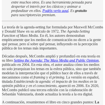
entre muchos otros. Es una herramienta pensada para
despertar el interés por los clásicos y animar a
profundizar en ellos.
Podéis verlo aquí
. Es
gratuito
para suscriptores/as premium.
La teoría de la agenda-setting fue formulada por Maxwell McCombs
y Donald Shaw en su artículo de 1972,
The Agenda-Setting
Function of Mass Media
. En él, los autores demostraban
empíricamente que los medios de comunicación no dicen a la gente
qué pensar, pero sí sobre qué pensar, influyendo en la percepción
pública de los temas más importantes.
Décadas después, McCombs amplió y profundizó en esta teoría en
su libro
Setting the Agenda: The Mass Media and Public Opinion
,
publicado en 2004. En esta obra, el autor analiza cómo los medios
no solo jerarquizan los temas en la esfera pública, sino que también
modelan la interpretación que el público hace de ellos a través de
mecanismos como el
framing
y el
priming
. La versión en español,
titulada
Estableciendo la agenda: el impacto de los medios en la
opinión pública y en el conocimiento
, apareció en 2006. En 2020,
McCombs publicó una tercera edición con la colaboración de
Sebastián Valenzuela, donde actualiza la teoría a la era digital.
A continuación, resumiremos el libro en cinco grandes puntos:
La