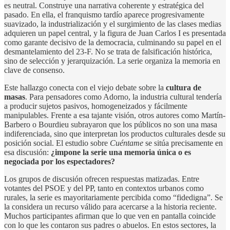
es neutral. Construye una narrativa coherente y estratégica del
pasado. En ella, el franquismo tardío aparece progresivamente
suavizado, la industrialización y el surgimiento de las clases medias
adquieren un papel central, y la figura de Juan Carlos I es presentada
como garante decisivo de la democracia, culminando su papel en el
desmantelamiento del 23-F. No se trata de falsificación histórica,
sino de selección y jerarquización. La serie organiza la memoria en
clave de consenso.
Este hallazgo conecta con el viejo debate sobre la
cultura de
masas
. Para pensadores como Adorno, la industria cultural tendería
a producir sujetos pasivos, homogeneizados y fácilmente
manipulables. Frente a esa tajante visión, otros autores como Martín-
Barbero o Bourdieu subrayaron que los públicos no son una masa
indiferenciada, sino que interpretan los productos culturales desde su
posición social. El estudio sobre
Cuéntame
se sitúa precisamente en
esa discusión:
¿impone la serie una memoria única o es
negociada por los espectadores?
Los grupos de discusión ofrecen respuestas matizadas. Entre
votantes del PSOE y del PP, tanto en contextos urbanos como
rurales, la serie es mayoritariamente percibida como “fidedigna”. Se
la considera un recurso válido para acercarse a la historia reciente.
Muchos participantes afirman que lo que ven en pantalla coincide
con lo que les contaron sus padres o abuelos. En estos sectores, la