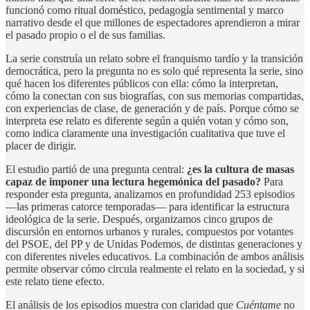
funcionó como ritual doméstico, pedagogía sentimental y marco
narrativo desde el que millones de espectadores aprendieron a mirar
el pasado propio o el de sus familias.
La serie construía un relato sobre el franquismo tardío y la transición
democrática, pero la pregunta no es solo qué representa la serie, sino
qué hacen los diferentes públicos con ella: cómo la interpretan,
cómo la conectan con sus biografías, con sus memorias compartidas,
con experiencias de clase, de generación y de país. Porque cómo se
interpreta ese relato es diferente según a quién votan y cómo son,
como indica claramente una investigación cualitativa que tuve el
placer de dirigir.
El estudio partió de una pregunta central:
¿es la cultura de masas
capaz de imponer una lectura hegemónica del pasado?
Para
responder esta pregunta, analizamos en profundidad 253 episodios
—las primeras catorce temporadas— para identificar la estructura
ideológica de la serie. Después, organizamos cinco grupos de
discursión en entornos urbanos y rurales, compuestos por votantes
del PSOE, del PP y de Unidas Podemos, de distintas generaciones y
con diferentes niveles educativos. La combinación de ambos análisis
permite observar cómo circula realmente el relato en la sociedad, y si
este relato tiene efecto.
El análisis de los episodios muestra con claridad que
Cuéntame
no