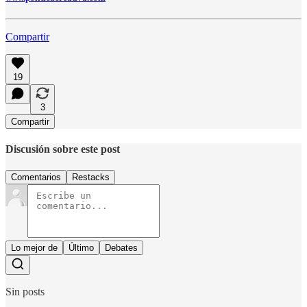
Compartir
19
3
Compartir
Discusión sobre este post
Comentarios
Restacks
Lo mejor de
Último
Debates
Sin posts