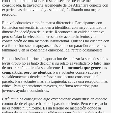
con la memoria de clase. Eso sí, en sectores de clase media
consolidada, la trayectoria ascendente de los Alcántara conecta con
experiencias de movilidad y estabilidad, facilitando una mejor
recepción.
El nivel educativo también marca diferencias. Participantes con
formación universitaria tienden a identificar con mayor claridad la
dimensión ideológica de la serie. Reconocen su calidad narrativa,
pero señalan la selección interesada de acontecimientos y la
construcción de una memoria institucional. Quienes no cuentan con
esa formación suelen apoyarse más en la comparación con relatos
familiares y en la coherencia emocional del retrato costumbrista.
En conclusión, la principal aportación de analizar la serie desde los
focus group
no es tanto decidir si su relato es verdadero o falso, sino
de mostrar cómo circula socialmente.
La memoria que genera es
compartida, pero no idéntica
. Para votantes conservadores y
socialdemócratas tiende a reforzar una lectura consensual del
pasado. Para votantes más a la izquierda, activa una recepción más
crítica. Para generaciones mayores, confirma recuerdos; para
jóvenes, ayuda a construirlos.
Cuéntame
ha conseguido algo excepcional: convertirse en espacio
común desde el que se habla del pasado reciente. Pero ese espacio
no es neutro ni uniforme. Es un terreno de mediación donde la
cultura de masas intenta consolidar una versión hegemónica de la