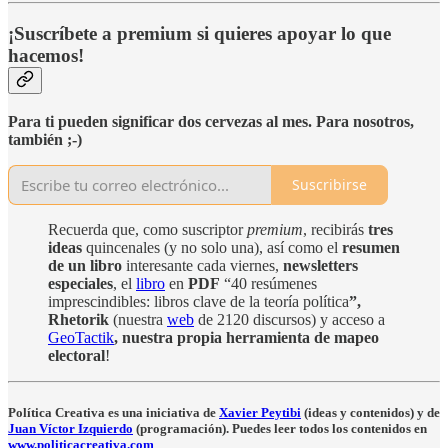
¡Suscríbete a premium si quieres apoyar lo que
hacemos!
Para ti pueden significar dos cervezas al mes. Para nosotros,
también ;-)
Suscribirse
Recuerda que, como suscriptor
premium
, recibirás
tres
ideas
quincenales (y no solo una), así como el
resumen
de un libro
interesante cada viernes,
newsletters
especiales
, el
libro
en
PDF
“40 resúmenes
imprescindibles: libros clave de la teoría política
”,
Rhetorik
(nuestra
web
de 2120 discursos)
y acceso a
GeoTactik
, nuestra propia herramienta de mapeo
electoral
!
Política Creativa es una iniciativa de
Xavier Peytibi
(ideas y contenidos) y de
Juan Víctor Izquierdo
(programación). Puedes leer todos los contenidos en
www.politicacreativa.com