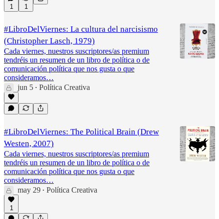
1
1
#LibroDelViernes: La cultura del narcisismo
(Christopher Lasch, 1979)
Cada viernes, nuestros suscriptores/as premium
tendréis un resumen de un libro de política o de
comunicación política que nos gusta o que
consideramos…
jun 5
Política Creativa
•
#LibroDelViernes: The Political Brain (Drew
Westen, 2007)
Cada viernes, nuestros suscriptores/as premium
tendréis un resumen de un libro de política o de
comunicación política que nos gusta o que
consideramos…
may 29
Política Creativa
•
1