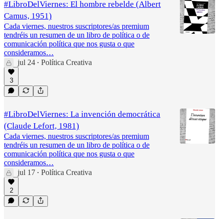
#LibroDelViernes: El hombre rebelde (Albert
Camus, 1951)
Cada viernes, nuestros suscriptores/as premium
tendréis un resumen de un libro de política o de
comunicación política que nos gusta o que
consideramos…
jul 24
Política Creativa
•
3
#LibroDelViernes: La invención democrática
(Claude Lefort, 1981)
Cada viernes, nuestros suscriptores/as premium
tendréis un resumen de un libro de política o de
comunicación política que nos gusta o que
consideramos…
jul 17
Política Creativa
•
2