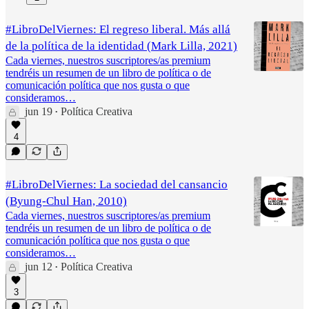
#LibroDelViernes: El regreso liberal. Más allá
de la política de la identidad (Mark Lilla, 2021)
Cada viernes, nuestros suscriptores/as premium
tendréis un resumen de un libro de política o de
comunicación política que nos gusta o que
consideramos…
jun 19
Política Creativa
•
4
#LibroDelViernes: La sociedad del cansancio
(Byung-Chul Han, 2010)
Cada viernes, nuestros suscriptores/as premium
tendréis un resumen de un libro de política o de
comunicación política que nos gusta o que
consideramos…
jun 12
Política Creativa
•
3