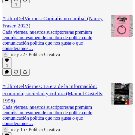
1
#LibroDelViernes: Capitalismo caníbal (Nancy
Fraser, 2023)
Cada viernes, nuestros suscriptores/as premium
tendréis un resumen de un libro de política o de
comunicación política que nos gusta o que
consideramos…
may 22
Política Creativa
•
1
#LibroDelViernes: La era de la información:
economía, sociedad y cultura (Manuel Castells,
1996)
Cada viernes, nuestros suscriptores/as premium
tendréis un resumen de un libro de política o de
comunicación política que nos gusta o que
consideramos…
may 15
Política Creativa
•