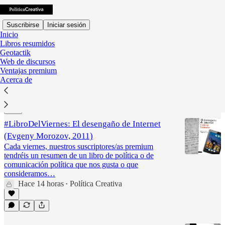
Suscribirse
Iniciar sesión
Inicio
Libros resumidos
Geotactik
Web de discursos
Resúmenes de libros
Ventajas premium
Acerca de
Último
Lo mejor de
Debates
#LibroDelViernes: El desengaño de Internet
(Evgeny Morozov, 2011)
Cada viernes, nuestros suscriptores/as premium
tendréis un resumen de un libro de política o de
comunicación política que nos gusta o que
consideramos…
Hace 14 horas
Política Creativa
•