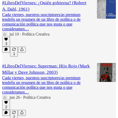
#LibroDelViernes: ¿Quién gobierna? (Robert
A. Dahl, 1961)
Cada viernes, nuestros suscriptores/as premium
tendréis un resumen de un libro de política o de
comunicación política que nos gusta o que
consideramos…
jul 10
Política Creativa
•
3
1
#LibroDelViernes: Superman: Hijo Rojo (Mark
Millar y Dave Johnson, 2003)
Cada viernes, nuestros suscriptores/as premium
tendréis un resumen de un libro de política o de
comunicación política que nos gusta o que
consideramos…
jun 26
Política Creativa
•
2
2